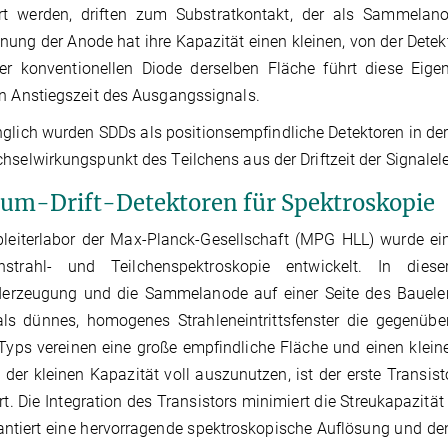
ert werden, driften zum Substratkontakt, der als Sammelan
ung der Anode hat ihre Kapazität einen kleinen, von der Dete
ner konventionellen Diode derselben Fläche führt diese Eige
n Anstiegszeit des Ausgangssignals.
glich wurden SDDs als positionsempfindliche Detektoren in der
hselwirkungspunkt des Teilchens aus der Driftzeit der Signalele
zium-Drift-Detektoren für Spektroskopie
leiterlabor der Max-Planck-Gesellschaft (MPG HLL) wurde ein
nstrahl- und Teilchenspektroskopie entwickelt. In die
lderzeugung und die Sammelanode auf einer Seite des Bauele
ls dünnes, homogenes Strahleneintrittsfenster die gegenübe
Typs vereinen eine große empfindliche Fläche und einen klei
e der kleinen Kapazität voll auszunutzen, ist der erste Transis
ert. Die Integration des Transistors minimiert die Streukapazit
antiert eine hervorragende spektroskopische Auflösung und de