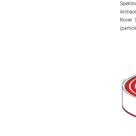
Spektro
Archäo
Rover 
(partic
Abbildung 2
Simuliertes Elektronenpotential
eines zylinder-symmetrischen
Silizium-Drift-Detektors im
Betrieb.
Die Abbildung zeigt einen
Querschnitt senkrecht zur
Oberfläche durch die Mitte des
Bauelements. Die Pfeile geben die
Bahnen der zur Anode driftenden
Elektronen wieder.