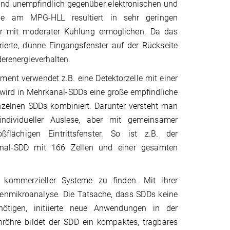
end unempfindlich gegenüber elektronischen und
gie am MPG-HLL resultiert in sehr geringen
r mit moderater Kühlung ermöglichen. Da das
ierte, dünne Eingangsfenster auf der Rückseite
derenergieverhalten.
ent verwendet z.B. eine Detektorzelle mit einer
 wird in Mehrkanal-SDDs eine große empfindliche
inzelnen SDDs kombiniert. Darunter versteht man
ndividueller Auslese, aber mit gemeinsamer
flächigen Eintrittsfenster. So ist z.B. der
anal-SDD mit 166 Zellen und einer gesamten
 kommerzieller Systeme zu finden. Mit ihrer
nenmikroanalyse. Die Tatsache, dass SDDs keine
nötigen, initiierte neue Anwendungen in der
röhre bildet der SDD ein kompaktes, tragbares