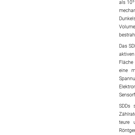
5
als 10
mechan
Dunkel
Volumen
bestrah
Das SDD
aktiven
Fläche 
eine m
Spannu
Elektr
Sensorf
SDDs s
Zählrat
teure 
Röntge