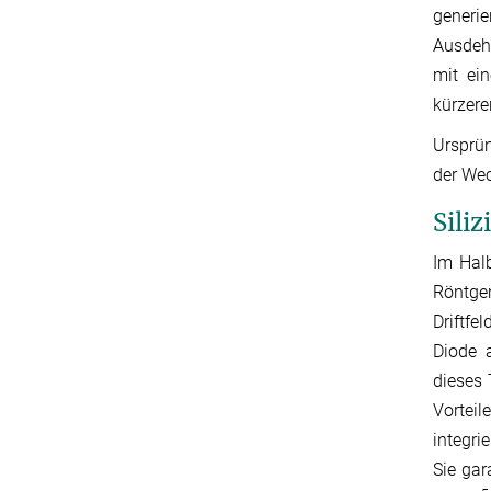
generi
Ausdehn
mit ei
kürzere
Ursprün
der Wec
Sili
Im Halb
Röntge
Driftfe
Diode a
dieses 
Vorteil
integri
Sie gar