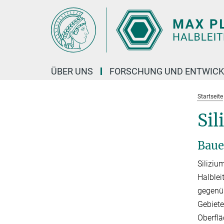
Hauptinhalt
ÜBER UNS
FORSCHUNG UND ENTWIC
Startseite
Sil
Baue
Siliziu
Halblei
gegenüb
Gebiete
Oberfl