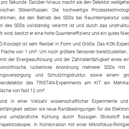
pro Sekunde. Darüber hinaus macht sie den Detektor weitgeh
ischen Störeinflüssen. Die hochwertige Prozesstechnolo
strömen, die den Betrieb des SDDs bei Raumtemperatur ode
 des SDDs vollständig verarmt ist und durch das unstruktur
lt wird, besitzt er eine hohe Quanteneffizienz und ein gutes Nie
-Konzept ist sehr flexibel in Form und Größe. Das KDK-Experim
 Fläche von 1 cm². Um noch größere Sensoren bereitzustellen,
mit der Energieauflösung und der Zählratenfähigkeit eines e
onolithische, lückenlose Anordnung mehrerer SDDs mit i
ngsversorgung und Schutzringstruktur, sowie einem groß
onendetektor des TRISTAN-Experiments am KIT ein Mehrk
läche von fast 12 cm².
ind in einer Vielzahl wissenschaftlicher Experimente und
enfähigkeit setzen sie neue Randbedingungen für die Elektro
und umständliche Kühlung durch flüssigen Stickstoff be
nspektroskopie. In Kombination mit einer Mikrofokus-Röntgen