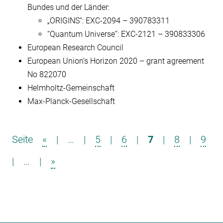
Bundes und der Länder:
„ORIGINS“: EXC-2094 – 390783311
“Quantum Universe”: EXC-2121 – 390833306
European Research Council
European Union’s Horizon 2020 – grant agreement
No 822070
Helmholtz-Gemeinschaft
Max-Planck-Gesellschaft
Seite
«
|
…
|
5
|
6
|
7
|
8
|
9
|
…
|
»